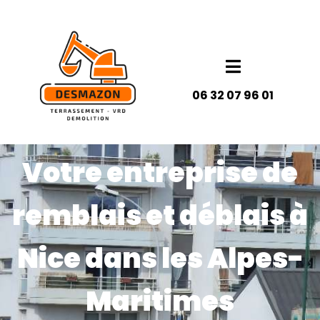
Panneau de gestion des cookies
06 32 07 96 01
Votre entreprise de
remblais et déblais à
Nice dans les Alpes-
Maritimes