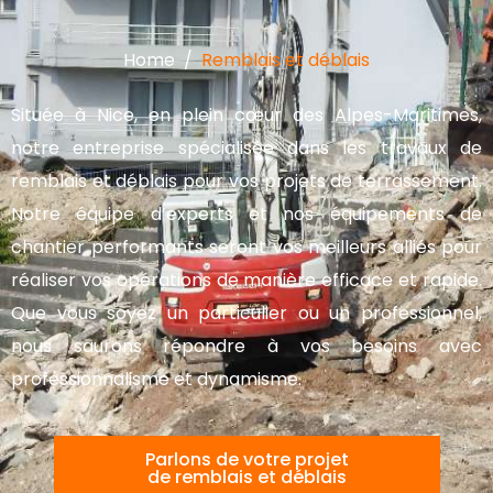
Home
Remblais et déblais
Située à Nice, en plein cœur des Alpes-Maritimes,
notre entreprise spécialisée dans les travaux de
remblais et déblais pour vos projets de terrassement.
Notre équipe d’experts et nos équipements de
chantier performants seront vos meilleurs alliés pour
réaliser vos opérations de manière efficace et rapide.
Que vous soyez un particulier ou un professionnel,
nous saurons répondre à vos besoins avec
professionnalisme et dynamisme.
Parlons de votre projet
de remblais et déblais