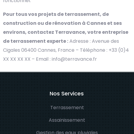
fonctionnel.
Pour tous vos projets de terrassement, de
construction ou de rénovation à Cannes et ses
environs, contactez Terravance, votre entreprise
de terrassement experte :
Adresse : Avenue des
Cigales 06400 Cannes, France – Téléphone : +33 (0)4
XX XX XX XX – Email : info@terravance.fr
Nos Services
Terrassement
Assainissement
Gestion des eaux pluviales