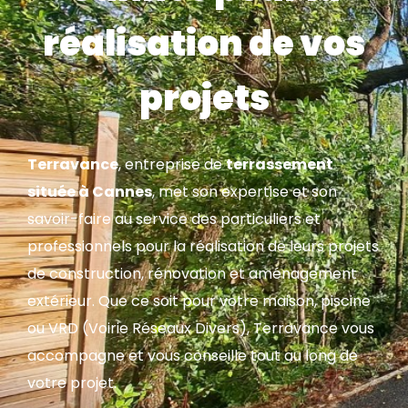
réalisation de vos
projets
Terravance
, entreprise de
terrassement
située à Cannes
, met son expertise et son
savoir-faire au service des particuliers et
professionnels pour la réalisation de leurs projets
de construction, rénovation et aménagement
extérieur. Que ce soit pour votre maison, piscine
ou VRD (Voirie Réseaux Divers), Terravance vous
accompagne et vous conseille tout au long de
votre projet.